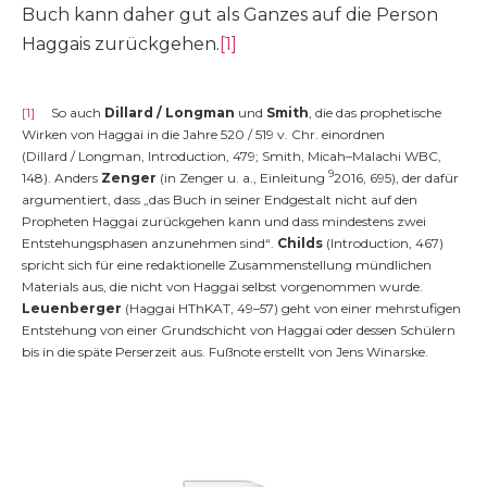
Buch kann daher gut als Ganzes auf die Person
Haggais zurückgehen.
[1]
[1]
So auch
Dillard / Longman
und
Smith
, die das prophetische
Wirken von Haggai in die Jahre 520 / 519 v. Chr. einordnen
(Dillard / Longman, Introduction, 479; Smith, Micah–Malachi WBC,
9
148). Anders
Zenger
(in Zenger u. a., Einleitung
2016, 695), der dafür
argumentiert, dass „das Buch in seiner Endgestalt nicht auf den
Propheten Haggai zurückgehen kann und dass mindestens zwei
Entstehungsphasen anzunehmen sind“.
Childs
(Introduction, 467)
spricht sich für eine redaktionelle Zusammenstellung mündlichen
Materials aus, die nicht von Haggai selbst vorgenommen wurde.
Leuenberger
(Haggai HThKAT, 49–57) geht von einer mehrstufigen
Entstehung von einer Grundschicht von Haggai oder dessen Schülern
bis in die späte Perserzeit aus. Fußnote erstellt von Jens Winarske.